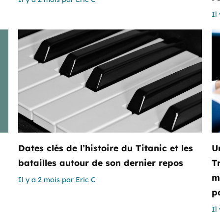
Il
Dates clés de l’histoire du Titanic et les
U
batailles autour de son dernier repos
T
m
Il y a 2 mois
par
Eric C
p
Il