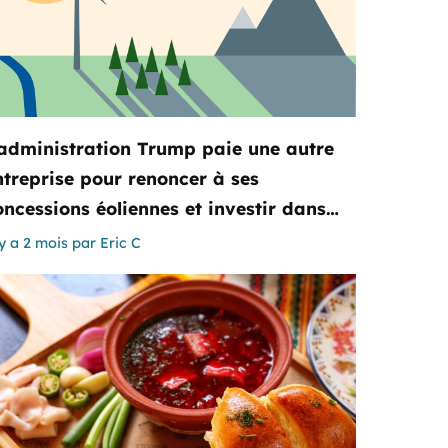
’administration Trump paie une autre
ntreprise pour renoncer à ses
oncessions éoliennes et investir dans…
 y a 2 mois
par
Eric C