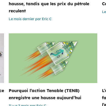
hausse, tandis que les prix du pétrole
C
reculent
Le
Le mois dernier
par
Eric C
ce
Pourquoi l’action Tenable (TENB)
L
enregistre une hausse aujourd’hui
f
l
Il y a 2 mois
par
Eric C