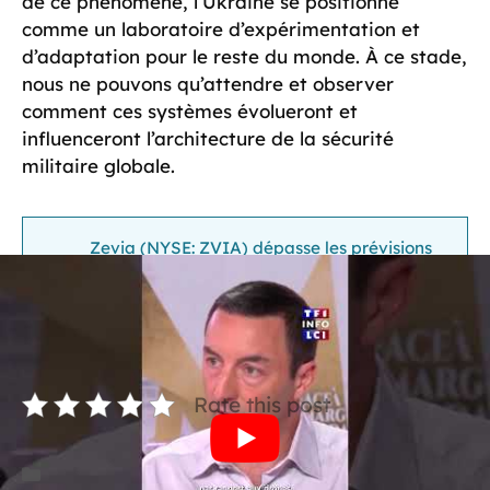
de ce phénomène, l’Ukraine se positionne
comme un laboratoire d’expérimentation et
d’adaptation pour le reste du monde. À ce stade,
nous ne pouvons qu’attendre et observer
comment ces systèmes évolueront et
influenceront l’architecture de la sécurité
militaire globale.
Zevia (NYSE: ZVIA) dépasse les prévisions
de ventes au T2 2026, anticipe une
À lire
croissance prometteuse pour le prochain
trimestre
Rate this post
Catégories
Entreprise