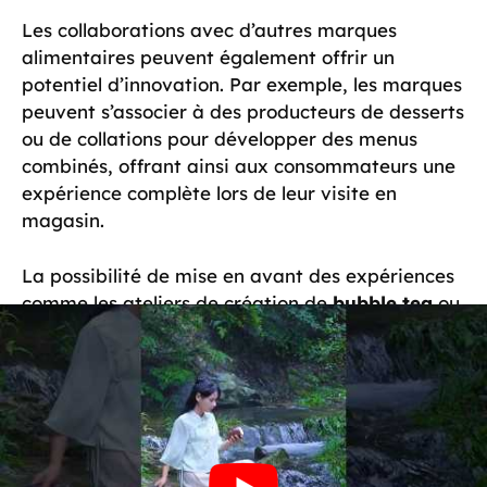
Les collaborations avec d’autres marques
alimentaires peuvent également offrir un
potentiel d’innovation. Par exemple, les marques
peuvent s’associer à des producteurs de desserts
ou de collations pour développer des menus
combinés, offrant ainsi aux consommateurs une
expérience complète lors de leur visite en
magasin.
La possibilité de mise en avant des expériences
comme les ateliers de création de
bubble tea
ou
des événements saisonniers personnalisés
permettrait d’accroître la fidélité des clients. La
digitalisation du secteur est une autre possibilité
à explorer. En 2026, le commerce en ligne et les
applications mobiles doivent devenir des outils
essentiels. Cela permettrait aux marques