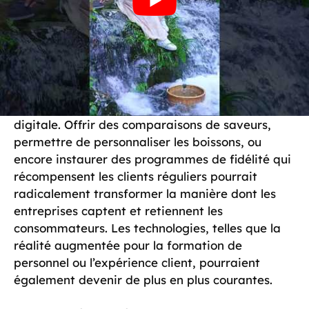
d’atteindre une clientèle plus vaste, et
d’encourager la commande à distance, tout en
assurant la rapidité du service.
Les entreprises dans le secteur du
bubble tea
doivent donc se concentrer sur l’expérience
client, tant en magasin que dans l’approche
digitale. Offrir des comparaisons de saveurs,
permettre de personnaliser les boissons, ou
encore instaurer des programmes de fidélité qui
récompensent les clients réguliers pourrait
radicalement transformer la manière dont les
entreprises captent et retiennent les
consommateurs. Les technologies, telles que la
réalité augmentée pour la formation de
personnel ou l’expérience client, pourraient
également devenir de plus en plus courantes.