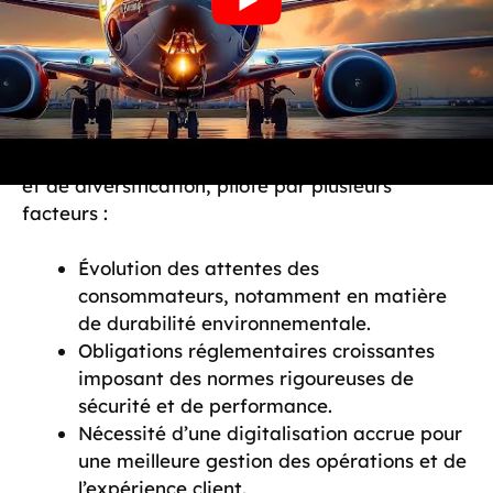
doit affronter une série de défis économiques
qui remettent en cause les modèles d’affaires
traditionnels.
Quel est donc l’état du paysage aéronautique
mondial? Un mélange complexe de consolidation
et de diversification, piloté par plusieurs
facteurs :
Évolution des attentes des
consommateurs, notamment en matière
de durabilité environnementale.
Obligations réglementaires croissantes
imposant des normes rigoureuses de
sécurité et de performance.
Nécessité d’une digitalisation accrue pour
une meilleure gestion des opérations et de
l’expérience client.