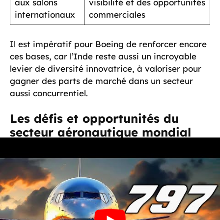
aux salons
visibilité et des opportunités
internationaux
commerciales
Il est impératif pour Boeing de renforcer encore
ces bases, car l’Inde reste aussi un incroyable
levier de diversité innovatrice, à valoriser pour
gagner des parts de marché dans un secteur
aussi concurrentiel.
Les défis et opportunités du
secteur aéronautique mondial
Le secteur aéronautique connaît une période de
mutations sans précédent. Pour Boeing,
naviguer à travers ces défis représente un
exercice de stratégie et d’adaptabilité. Les
licenciements sont courants, mais pas seulement
chez Boeing. En réalité, l’ensemble du secteur