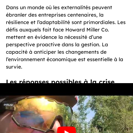
Dans un monde où les externalités peuvent
ébranler des entreprises centenaires, la
résilience et l’adaptabilité sont primordiales. Les
défis auxquels fait face Howard Miller Co.
mettent en évidence la nécessité d’une
perspective proactive dans la gestion. La
capacité à anticiper les changements de
l’environnement économique est essentielle à la
survie.
Les réponses possibles à la crise
Les entreprises font face au même type de
défis, mais celles qui réussissent tirent des leçons
de chaque situation. Voici quelques pistes de
réflexion pour surmonter ces crises :
Alliances stratégiques :
Formez des