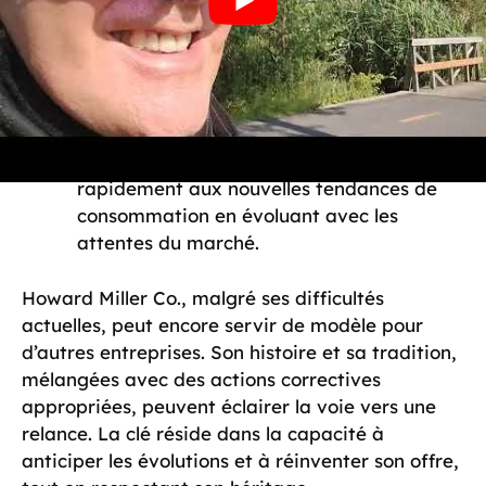
partenariats avec d’autres entreprises
pour créer des synergies.
Investissement en recherche :
Mettre à
jour les process de production pour gagner
en efficacité.
Marketing dynamique :
S’adapter
rapidement aux nouvelles tendances de
consommation en évoluant avec les
attentes du marché.
Howard Miller Co., malgré ses difficultés
actuelles, peut encore servir de modèle pour
d’autres entreprises. Son histoire et sa tradition,
mélangées avec des actions correctives
appropriées, peuvent éclairer la voie vers une
relance. La clé réside dans la capacité à
anticiper les évolutions et à réinventer son offre,